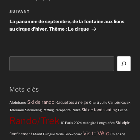
l’article
Article
SUIVANT
suivant
La panamée de septembre, de la fontaine aux lions
au cirque d’hiver, Thème : Le cirque
Rechercher
Mots-clés
Ski de rando
Raquettes à neige
Alpinisme
Canoë/Kayak
Char à voile
Ski de fond skating
Pulka
Télémark
Snorkeling
Rafting
Parapente
Pêche
Rando/Trek
Ski alpin
JO Paris 2024
Autogire
Longe-côte
Vélo
Visite
Confinement
Manif
Pirogue
Voile
Snowboard
Chiens de