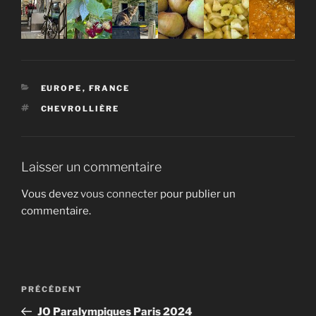
CATÉGORIES
EUROPE
,
FRANCE
ÉTIQUETTES
CHEVROLLIÈRE
Laisser un commentaire
Vous devez
vous connecter
pour publier un
commentaire.
Navigation
Article
PRÉCÉDENT
de
précédent
JO Paralympiques Paris 2024