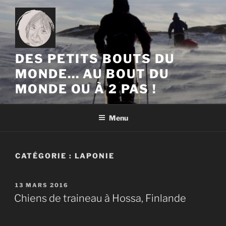
Aller
au
contenu
principal
DES PETITS BOUTS DU
MONDE… AU BOUT DU
MONDE OU À 2 PAS !
Menu
CATÉGORIE :
LAPONIE
PUBLIÉ
13 MARS 2016
LE
Chiens de traineau à Hossa, Finlande