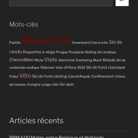
Mots-clés
Rando/Trek
Ski de
Paddle
Snowboard
Char à voile
rando
Raquettes à neige
Pirogue
Parapente
Rafting
Ski nordique
Visite
Chevrollière
Balade
Alpinisme
Pêche
Snorkeling
Manif
Ski de
Ski de fond classique
randonnée nordique
Télémark
Voile
JO Paris 2024
Vélo
Ski de fond skating
Pulka
Canoë/Kayak
Confinement
Chiens
Ski alpin
de traineau
Autogire
Longe-côte
Articles récents
BRM 600 Mater, entre Belgique et Hollande