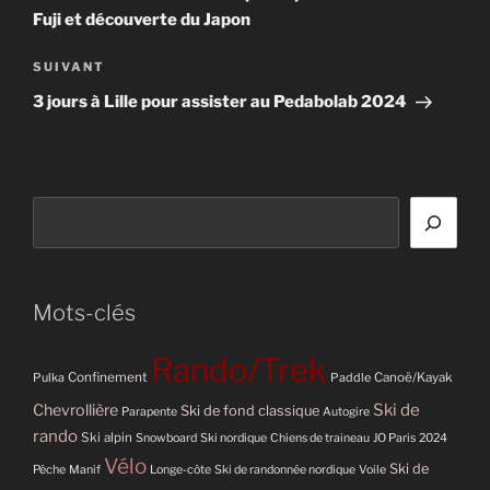
l’article
Fuji et découverte du Japon
Article
SUIVANT
suivant
3 jours à Lille pour assister au Pedabolab 2024
Rechercher
Mots-clés
Rando/Trek
Pulka
Confinement
Paddle
Canoë/Kayak
Ski de
Chevrollière
Ski de fond classique
Parapente
Autogire
rando
Ski alpin
Snowboard
Ski nordique
Chiens de traineau
JO Paris 2024
Vélo
Ski de
Pêche
Manif
Longe-côte
Ski de randonnée nordique
Voile