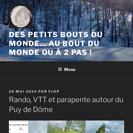
Aller
au
contenu
principal
DES PETITS BOUTS DU
MONDE… AU BOUT DU
MONDE OU À 2 PAS !
Menu
PUBLIÉ
26 MAI 2024
PAR
FLOP
LE
Rando, VTT et parapente autour du
Puy de Dôme