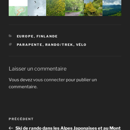
CATÉGORIES
EUROPE
,
FINLANDE
ÉTIQUETTES
PARAPENTE
,
RANDO/TREK
,
VÉLO
Laisser un commentaire
Vous devez
vous connecter
pour publier un
commentaire.
Navigation
Article
PRÉCÉDENT
de
précédent
Ski de rando dans les Alpes Japonaises et au Mont