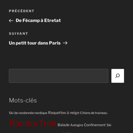
Navigation
Article
PRÉCÉDENT
de
précédent
De Fécamp à Etretat
l’article
Article
SUIVANT
suivant
Un petit tour dans Paris
Rechercher
Mots-clés
Raquettes à neige
Ski de randonnée nordique
Chiens de traineau
Rando/Trek
Balade
Confinement
Autogire
Ski