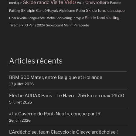
Vélo
Visite
Ski de rando
Chevrollière
Paddle
nordique
Voile
Ski de fond classique
Ski alpin
Canoë/Kayak
Alpinisme
Pulka
Rafting
Ski de fond skating
Char à voile
Longe-côte
Pêche
Snorkeling
Pirogue
Télémark
JO Paris 2024
Snowboard
Manif
Parapente
Articles récents
BRM 600 Mater, entre Belgique et Hollande
13 juillet 2026
Flèche AUDAX Paris – Le Havre, 256 km en max 14h10
5 juillet 2026
« La Caverne du Pont-Neuf », conçue par JR
26 juin 2026
L’Ardéchoise, team Clacyclo : la Clacyclardéchoise !