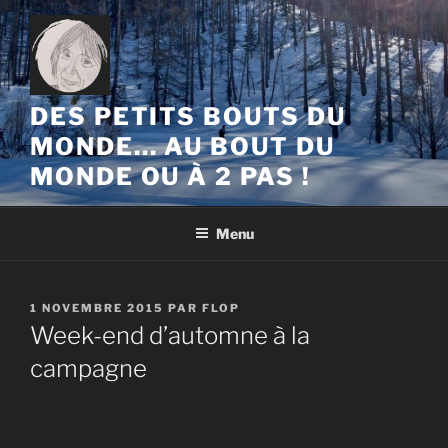
Aller
au
contenu
principal
DES PETITS BOUTS DU
MONDE… AU BOUT DU
MONDE OU À 2 PAS !
Menu
PUBLIÉ
1 NOVEMBRE 2015
PAR
FLOP
LE
Week-end d’automne à la
campagne