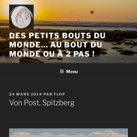
Aller
au
contenu
principal
DES PETITS BOUTS DU
MONDE… AU BOUT DU
MONDE OU À 2 PAS !
Menu
PUBLIÉ
24 MARS 2014
PAR
FLOP
LE
Von Post, Spitzberg