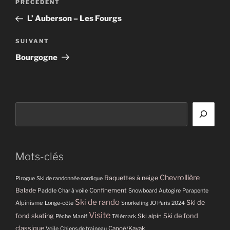
Article
PRÉCÉDENT
de
précédent
L’ Auberson – Les Fourgs
l’article
Article
SUIVANT
suivant
Bourgogne
Rechercher
Mots-clés
Chevrollière
Raquettes à neige
Pirogue
Ski de randonnée nordique
Balade
Paddle
Confinement
Char à voile
Snowboard
Autogire
Parapente
Ski de rando
Ski de
Alpinisme
Longe-côte
Snorkeling
JO Paris 2024
Visite
fond skating
Ski de fond
Ski alpin
Pêche
Manif
Télémark
classique
Canoë/Kayak
Voile
Chiens de traineau