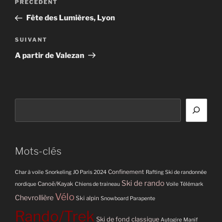
Article
PRÉCÉDENT
de
précédent
Fête des Lumières, Lyon
l’article
Article
SUIVANT
suivant
A partir de Valezan
Rechercher
Mots-clés
Confinement
Char à voile
Snorkeling
JO Paris 2024
Rafting
Ski de randonnée
Ski de rando
Canoë/Kayak
nordique
Chiens de traineau
Voile
Télémark
Vélo
Chevrollière
Ski alpin
Snowboard
Parapente
Rando/Trek
Ski de fond classique
Autogire
Manif